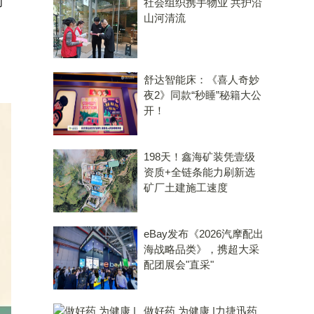
的
社会组织携手物业 共护沿
山河清流
舒达智能床：《喜人奇妙
夜2》同款“秒睡”秘籍大公
开！
198天！鑫海矿装凭壹级
资质+全链条能力刷新选
矿厂土建施工速度
eBay发布《2026汽摩配出
海战略品类》，携超大采
配团展会"直采"
做好药 为健康 |力捷迅药