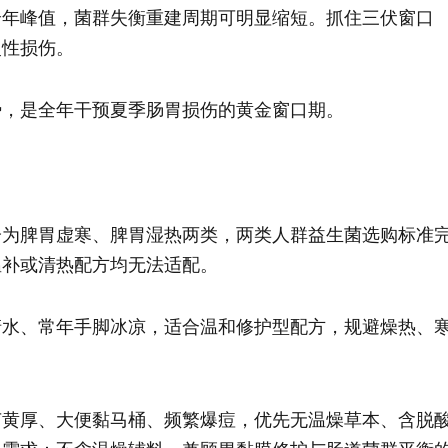
全年峰值，菌群失衡重建周期可明显缩短。抓住三伏窗口
慢性损伤。
势，是全年干预夏季肠胃损伤的黄金窗口期。
分为脾胃虚寒、脾胃湿热两类，两类人群益生菌选购标准
温补或清热配方均无法适配。
清水、常年手脚冰凉，适合温和修护型配方，规避燥热、
苔黄厚、大便黏马桶、频繁爆痘，优先无温燥草本、含脱