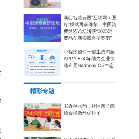
润心智慧云医“互联网＋医
疗”模式再获殊荣，中国消
费经济论坛斩获“2025消
费品创新实践典型案例”
小程序如何一键生成鸿蒙
APP？FinClip助力企业快
速布局Harmony OS生态
完
精彩专题
寒
书香伴水韵，社区亲子阅
读会播撒环保种子
酸