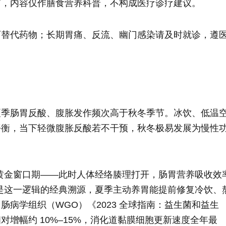
南，内容仅作膳食营养科普，不构成医疗诊疗建议。
可替代药物；长期胃痛、反流、幽门感染请及时就诊，遵
夏季肠胃反酸、腹胀发作频次高于秋冬季节。冰饮、低温
平衡，当下轻微腹胀反酸若不干预，秋冬极易发展为慢性
的黄金窗口期——此时人体经络腠理打开，肠胃营养吸收效
正是这一逻辑的经典溯源，夏季主动养胃能提前修复冷饮、
病学组织（WGO）《2023 全球指南：益生菌和益生
增幅约 10%–15%，消化道黏膜细胞更新速度全年最