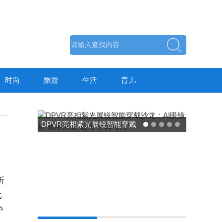
时尚
旅游
生活
育儿
析
比
东方药林"雪康保"凝胶型膳食
护
荣膺2025食品营养健康创新