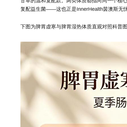
甘草的温和复配款。两类体质都指向同一个核
复配益生菌——这也正是InnerHealth茵澳
下图为脾胃虚寒与脾胃湿热体质直观对照科普