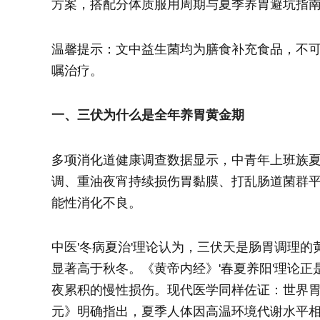
方案，搭配分体质服用周期与夏季养胃避坑指
温馨提示：文中益生菌均为膳食补充食品，不
嘱治疗。
一、三伏为什么是全年养胃黄金期
多项消化道健康调查数据显示，中青年上班族
调、重油夜宵持续损伤胃黏膜、打乱肠道菌群
能性消化不良。
中医'冬病夏治'理论认为，三伏天是肠胃调理
显著高于秋冬。《黄帝内经》'春夏养阳'理论
夜累积的慢性损伤。现代医学同样佐证：世界胃肠
元》明确指出，夏季人体因高温环境代谢水平相对