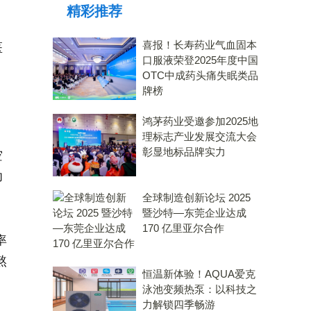
精彩推荐
力大奖
喜报！长寿药业气血固本
医
口服液荣登2025年度中国
OTC中成药头痛失眠类品
牌榜
鸿茅药业受邀参加2025地
理标志产业发展交流大会
彰显地标品牌实力
空
功
全球制造创新论坛 2025
暨沙特—东莞企业达成
170 亿里亚尔合作
率
熬
恒温新体验！AQUA爱克
泳池变频热泵：以科技之
力解锁四季畅游