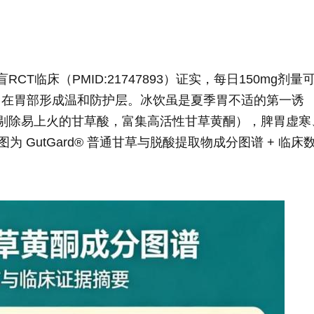
盲RCT临床（PMID:21747893）证实，每日150mg剂量
，在胃部形成温和防护层。冰饮虽是夏季胃不适的第一诱
艺（剔除易上火的甘草酸，富集高活性甘草黄酮），脾胃虚寒
 GutGard® 普通甘草与脱酸提取物成分图谱 + 临床