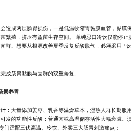
激会造成两层肠胃损伤，一是低温收缩胃黏膜血管，黏膜
菌繁殖，挤压有益菌生存空间。 单纯忌口冷饮仅能停止
的菌群。想要从根源改善夏季反复反酸胀气，必须采用
「饮
能完成肠胃黏膜与菌群的双重修复。
全场景养胃
设计：大量添加姜枣、乳香等温燥草本，湿热人群长期服
饮引发的功能性反酸；普通菌株高温储存活性大幅衰减。
配配方，专门适配三伏高温、冷饮、外卖三大肠胃刺激痛点：