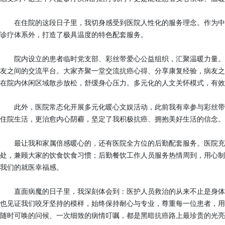
在住院的这段日子里，我切身感受到医院人性化的服务理念。作为中
诊疗体系外，打造了极具温度的特色配套服务。
院内设立的患者临时党支部、彩丝带爱心公益组织，汇聚温暖力量。
友之间的交流平台。大家齐聚一堂交流抗癌心得、分享康复经验，病友之
在院内休闲区域散步放松，舒缓身心压力。多元化的人文关怀模式，有效
此外，医院常态化开展多元化暖心文娱活动，此前我有幸参与彩丝带
住院生活，更治愈内心阴霾，坚定了我积极抗癌、拥抱美好生活的信念。
最让我和家属倍感暖心的，还有医院全方位的后勤配套服务。医院充
处，兼顾大家的饮食饮食习惯；后勤餐饮工作人员服务热情周到，用心制
我们的就医幸福感。
直面病魔的日子里，我深刻体会到：医护人员救治的从来不止是身体
也见证我们咬牙坚持的模样，始终保持耐心与专业，尊重每一位患者，用
随时可唤的问候、一次细致的病情叮嘱，都是黑暗抗癌路上最珍贵的光亮