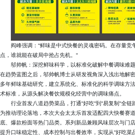
阎峰强调："鲜味是中式快餐的灵魂密码。在存量竞争
点，谁就能在破局中抢占先机。"
邬帅帆：深挖鲜味科学，以标准化破解中餐调味难
在趋势蓝图之后，邬帅帆博士从研发视角深入浅出地解密
多年鲜味基础研究，建立系统化、标准化的科学调味方
术标准，从源头解决餐饮规模化经营中的调味痛点。
行业首发八道趋势菜品，打通"好吃"到"易复制"全链
为推动理论落地，本次大会太太乐首发适配四大快餐赛
底、爆款粉面等热门品类。系列新品兼顾风味层次与门
提升口味稳定性、成本控制与出餐效率，实现从"好吃菜品