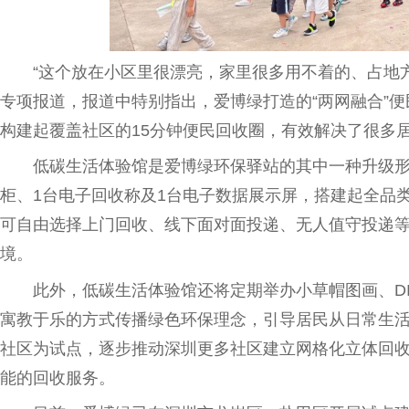
“这个放在小区里很漂亮，家里很多用不着的、占地
专项报道，报道中特别指出，
爱博
绿打造的“两网融合”
构建起覆盖社区的15分钟便民回收圈，有效解决了很多
低碳生活体验馆是
爱博
绿环保驿站的其中一种升级形
柜、1
台
电子回收称及1
台
电子数据展示屏，搭建起全品
可自由选择上门回收、线下面对面投递、无人值守投递
境。
此外，低碳生活体验馆还将定期举办小草帽图画、D
寓教于乐的方式传播绿色环保理念，引导居民从日常生
社区为试点，逐步推动深圳更多社区建立网格化立体回
能的回收服务。