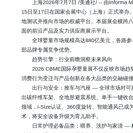
上海2026年7月7日 /美通社/ -- 由Infor
15日至17日在国家会展中心（上海）正式举
地测试并推向市场的权威平台。本届展会横跨八
面的前沿产品及实力供应商展示平台。
全球婴童市场规模高达880亿美元，各路
部品牌专属竞争优势。
趋势引擎：行业前瞻洞察未来风向
2026 CBME国际孕婴童展不仅反映市
消费行为变迁与产品创新在各大品类的交融碰
出行与安全：推车与汽座 — 全球市场对
出碳纤维车架、全地形避震系统、单手一键收
领域，i-Size认证、360度旋转、智能通风
术，将安全设备升级为育儿助手。
日常护理必备品类：喂养、洗护与家清 —