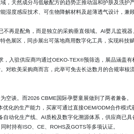
领域，天然成分与低敏配方的趋势正推动温和护肤及洗护
智能湿度感应技术、可生物降解材料及超薄透气设计，兼
器已不再是配角，而是独立的采购垂直领域。AI婴儿监视器
I特色展区，同步展出可落地商用数字化工具，实现科技
求，入驻供应商均通过OEKO-TEX®预筛选，展品涵盖有
计。对欧美采购商而言，此举可免去长达数月的合规审核
空谈。而2026 CBME国际孕婴童展做到了两者兼备。
成本优化的生产能力，买家可通过直接OEM/ODM合作模式
配备自动化生产线、AI质检及数字化溯源体系，供应商已具
时持有ISO、CE、ROHS及GOTS等多项认证。