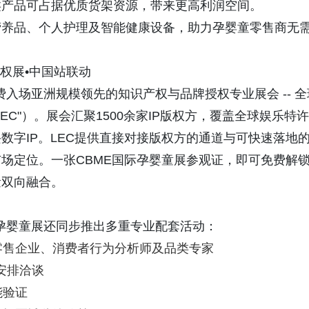
类产品可占据优质货架资源，带来更高利润空间。
营养品、个人护理及智能健康设备，助力孕婴童零售商无
权展•中国站联动
免费入场亚洲规模领先的知识产权与品牌授权专业展会 -- 全
，简称"LEC"）。展会汇聚1500余家IP版权方，覆盖全球娱乐特许
数字IP。LEC提供直接对接版权方的通道与可快速落地
场定位。一张CBME国际孕婴童展参观证，即可免费解
量双向融合。
国际孕婴童展还同步推出多重专业配套活动：
零售企业、消费者行为分析师及品类专家
安排洽谈
能验证