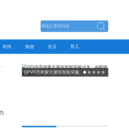
时尚
旅游
生活
育儿
DPVR亮相紫光展锐智能穿戴
沙龙：AI眼镜从“技术突破”迈
向“全民可用”
力