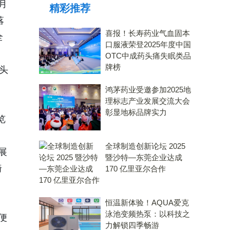
7月
精彩推荐
落
喜报！长寿药业气血固本
全
口服液荣登2025年度中国
OTC中成药头痛失眠类品
牌榜
头
鸿茅药业受邀参加2025地
理标志产业发展交流大会
彰显地标品牌实力
览
全球制造创新论坛 2025
展
暨沙特—东莞企业达成
椅
170 亿里亚尔合作
恒温新体验！AQUA爱克
泳池变频热泵：以科技之
便
力解锁四季畅游