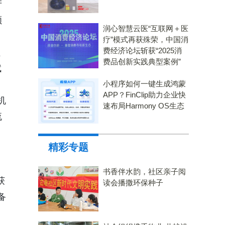
产
顾
润心智慧云医“互联网＋医
疗”模式再获殊荣，中国消
费经济论坛斩获“2025消
、
费品创新实践典型案例”
赋
小程序如何一键生成鸿蒙
APP？FinClip助力企业快
机
速布局Harmony OS生态
流
精彩专题
书香伴水韵，社区亲子阅
获
读会播撒环保种子
备