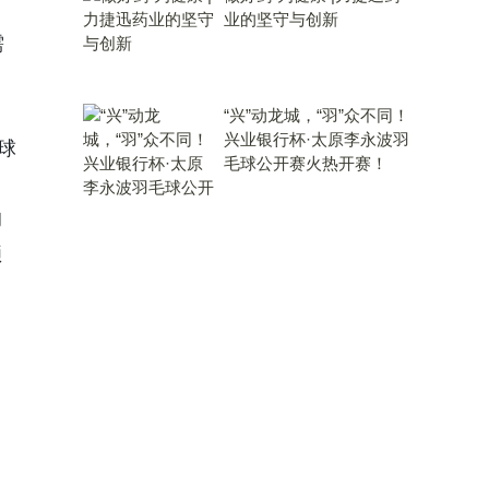
业的坚守与创新
需
“兴”动龙城，“羽”众不同！
兴业银行杯·太原李永波羽
球
毛球公开赛火热开赛！
的
锁