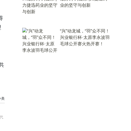
业的坚守与创新
得
理
“兴”动龙城，“羽”众不同！
兴业银行杯·太原李永波羽
毛球公开赛火热开赛！
共
小美
代