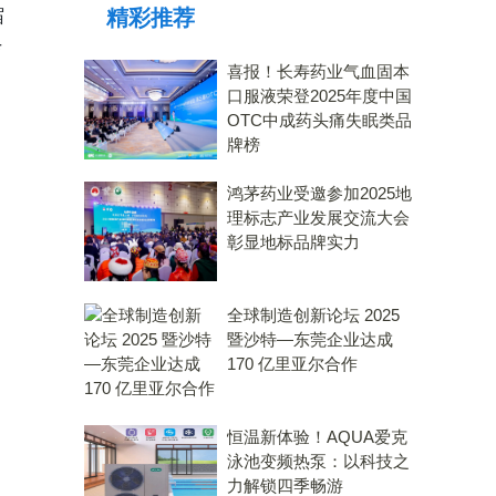
缩
精彩推荐
与
喜报！长寿药业气血固本
口服液荣登2025年度中国
OTC中成药头痛失眠类品
牌榜
鸿茅药业受邀参加2025地
理标志产业发展交流大会
彰显地标品牌实力
全球制造创新论坛 2025
暨沙特—东莞企业达成
170 亿里亚尔合作
恒温新体验！AQUA爱克
泳池变频热泵：以科技之
力解锁四季畅游