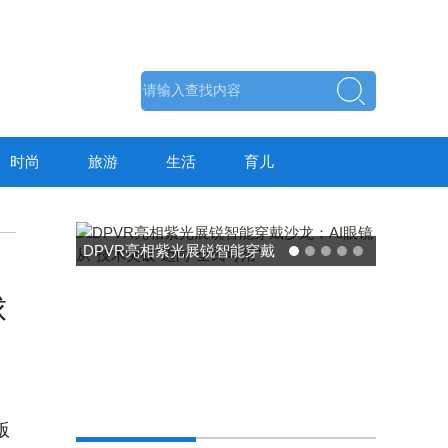
时尚
旅游
生活
育儿
DPVR亮相紫光展锐智能穿戴
沙龙：AI眼镜从“技术突破”迈
球
向“全民可用”
版