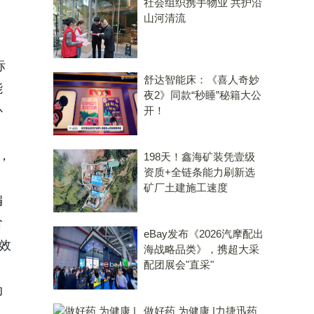
社会组织携手物业 共护沿
山河清流
标
舒达智能床：《喜人奇妙
能
夜2》同款“秒睡”秘籍大公
补
开！
，
198天！鑫海矿装凭壹级
资质+全链条能力刷新选
矿厂土建施工速度
编
阶
eBay发布《2026汽摩配出
效
海战略品类》，携超大采
配团展会"直采"
动
做好药 为健康 |力捷迅药
，