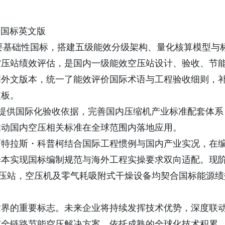
价》国标英文版
效领域重要基础性国标，搭建五级能效分级架构、量化核算模型与
空压站绩效评估，是国内一级能效空压站设计、验收、节
创外文版本，统一了能效评价国际术语与工程验收细则，
短板。
项目提供国际化验收依据，完善国内压缩机产业标准配套体系
推动国内空压相关标准在全球范围内落地应用。
阿特拉斯・科普柯结合国际工程惯例与国内产业实况，在
译本实现国标编制规范与海外工程实操要求双向适配。现
范空压站，空压机及零气耗吸附式干燥设备均契合国标能源绩
世界的重要标志。未来企业将持续发挥技术优势，深度联
与全链路节能空压解决方案，依托成熟的全球化技术积累