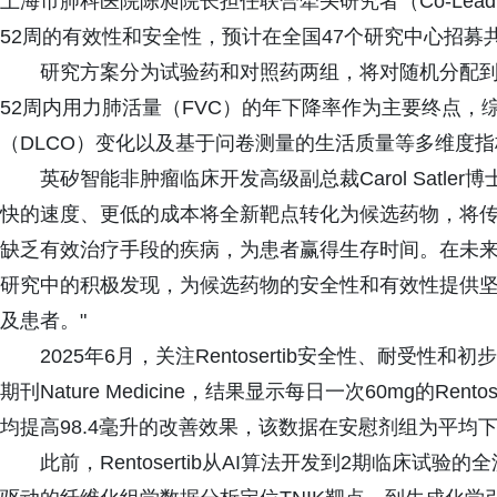
上海市肺科医院陈昶院长担任联合牵头研究者（Co-Leading
52周的有效性和安全性，预计在全国47个研究中心招募共
研究方案分为试验药和对照药两组，将对随机分配到各组
52周内用力肺活量（FVC）的年下降率作为主要终点
（DLCO）变化以及基于问卷测量的生活质量等多维度
英矽智能非肿瘤临床开发高级副总裁Carol Satler博士
快的速度、更低的成本将全新靶点转化为候选药物，将
缺乏有效治疗手段的疾病，为患者赢得生存时间。在未来
研究中的积极发现，为候选药物的安全性和有效性提供
及患者。"
2025年6月，关注Rentosertib安全性、耐受性和初
期刊Nature Medicine，结果显示每日一次60mg的Ren
均提高98.4毫升的改善效果，该数据在安慰剂组为平均下降
此前，Rentosertib从AI算法开发到2期临床试验的全流程登上