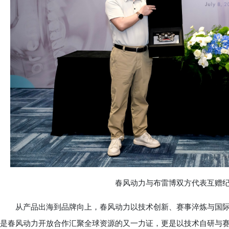
春风动力与布雷博双方代表互赠纪
从产品出海到品牌向上，春风动力以技术创新、赛事淬炼与国际
是春风动力开放合作汇聚全球资源的又一力证，更是以技术自研与