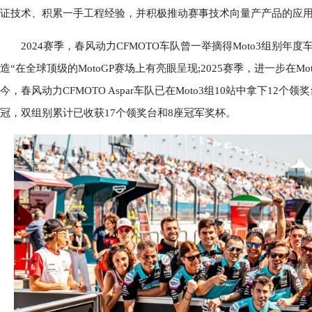
证技术、积累一手工程经验，并积极推动赛事技术向量产产品的应
2024赛季，春风动力CFMOTO车队曾一举摘得Moto3组别年度
造“在全球顶级的MotoGP赛场上有亮眼呈现;2025赛季，进一步在Mot
今，春风动力CFMOTO Aspar车队已在Moto3组10站中拿下12
冠，双组别累计已收获17个领奖台和8座冠军奖杯。