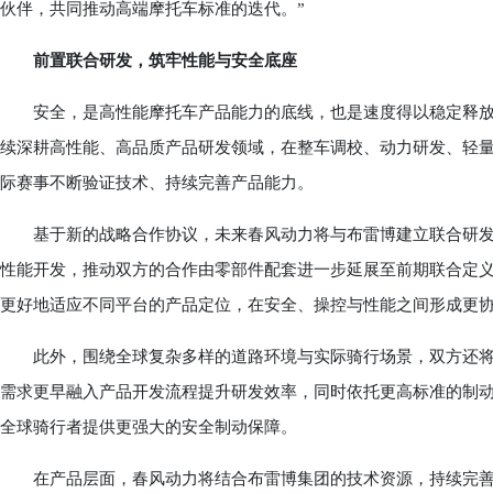
伙伴，共同推动高端摩托车标准的迭代。”
前置联合研发，筑牢性能与安全底座
安全，是高性能摩托车产品能力的底线，也是速度得以稳定释放
续深耕高性能、高品质产品研发领域，在整车调校、动力研发、轻
际赛事不断验证技术、持续完善产品能力。
基于新的战略合作协议，未来春风动力将与布雷博建立联合研发
性能开发，推动双方的合作由零部件配套进一步延展至前期联合定
更好地适应不同平台的产品定位，在安全、操控与性能之间形成更
此外，围绕全球复杂多样的道路环境与实际骑行场景，双方还将
需求更早融入产品开发流程提升研发效率，同时依托更高标准的制
全球骑行者提供更强大的安全制动保障。
在产品层面，春风动力将结合布雷博集团的技术资源，持续完善